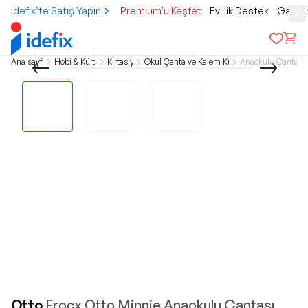
idefix’te Satış Yapın
Premium'u Keşfet
Evlilik Destek
Gamer
Ana sayfa
Hobi & Kültür
Kırtasiye
Okul Çanta ve Kalem Kutu
Anaokulu Çantası
Otto
Frocx Otto Minnie Anaokulu Çantası