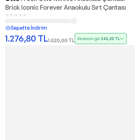
Brick Iconic Forever Anaokulu Sırt Çantası
Sepette İndirim
1.276,80
TL
Kazancını gör
243,20
TL
1.520,00
TL