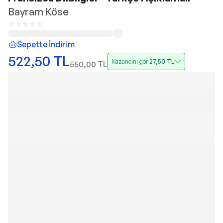
Bayram Köse
Sepette İndirim
522,50
TL
Kazancını gör
27,50
TL
550,00
TL