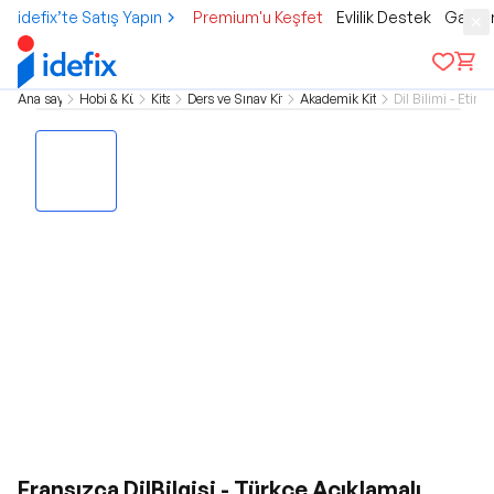
idefix’te Satış Yapın
Premium'u Keşfet
Evlilik Destek
Gamer
Ana sayfa
Hobi & Kültür
Kitap
Ders ve Sınav Kitapları
Akademik Kitaplar
Dil Bilimi - Etimol
Fransızca DilBilgisi - Türkçe Açıklamalı