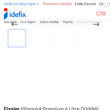
idefix’te Satış Yapın
Premium'u Keşfet
Evlilik Destek
Gamer
Ana sayfa
Ev & Yaşam
Sofra & Mutfak
Pişirme
Düdüklü Tencereler
Fissler
Vitaquick Premium 6 Litre Düdüklü