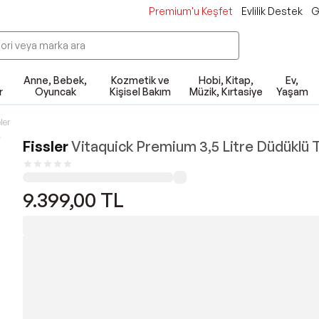
Premium'u Keşfet
Evlilik Destek
G
Anne, Bebek,
Kozmetik ve
Hobi, Kitap,
Ev,
r
Oyuncak
Kişisel Bakım
Müzik, Kırtasiye
Yaşam
ler
Fissler
Vitaquick Premium 3,5 Litre Düdüklü
9.399,00
TL