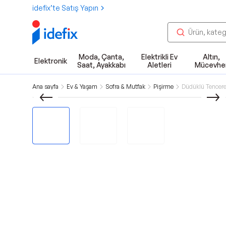
idefix’te Satış Yapın
Moda, Çanta,
Elektrikli Ev
Altın,
Elektronik
Saat, Ayakkabı
Aletleri
Mücevhe
Ana sayfa
Ev & Yaşam
Sofra & Mutfak
Pişirme
Düdüklü Tencere