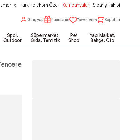
amerfix
Türk Telekom Özel
Kampanyalar
Sipariş Takibi
Giriş yap
Puanlarım
Sepetim
Favorilerim
Spor,
Süpermarket,
Pet
Yapı Market,
Outdoor
Gıda, Temizlik
Shop
Bahçe, Oto
 Tencere