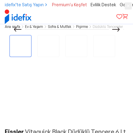
idefix’te Satış Yapın
Premium'u Keşfet
Evlilik Destek
Gamer
Ana sayfa
Ev & Yaşam
Sofra & Mutfak
Pişirme
Düdüklü Tencereler
Fissler
Vitaquick Black Düdüklü Tencere 6 Lt