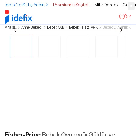
idefix’te Satış Yapın
Premium'u Keşfet
Evlilik Destek
Gamer
Ana sayfa
Anne Bebek Çocuk
Bebek Güvenlik
Bebek Telsizi ve Kamerası
Bebek Güvenlik Kam
Fisher-Price
Bebek Oyuncağı Güldür ve