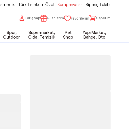
amerfix
Türk Telekom Özel
Kampanyalar
Sipariş Takibi
Giriş yap
Puanlarım
Sepetim
Favorilerim
Spor,
Süpermarket,
Pet
Yapı Market,
Outdoor
Gıda, Temizlik
Shop
Bahçe, Oto