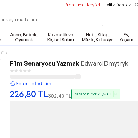
Premium'u Keşfet
Evlilik Destek
G
Anne, Bebek,
Kozmetik ve
Hobi, Kitap,
Ev,
r
Oyuncak
Kişisel Bakım
Müzik, Kırtasiye
Yaşam
Sinema
Film Senaryosu Yazmak
Edward Dmytryk
Sepette İndirim
226,80
TL
Kazancını gör
75,60
TL
302,40
TL