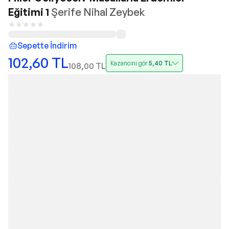
Eğitimi 1
Şerife Nihal Zeybek
Sepette İndirim
102,60
TL
Kazancını gör
5,40
TL
108,00
TL