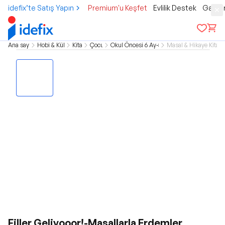
idefix’te Satış Yapın
Premium'u Keşfet
Evlilik Destek
Gamer
Ana sayfa
Hobi & Kültür
Kitap
Çocuk
Okul Öncesi 6 Ay-5 Yaş
Masal & Hikaye Kitapl
Filler Geliyooor!-Masallarla Erdemler