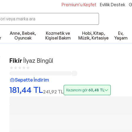
Premium'u Keşfet
Evlilik Destek
G
Anne, Bebek,
Kozmetik ve
Hobi, Kitap,
Ev,
r
Oyuncak
Kişisel Bakım
Müzik, Kırtasiye
Yaşam
Fikir
İlyaz Bingül
Sepette İndirim
181,44
TL
Kazancını gör
60,48
TL
241,92
TL