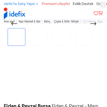
idefix’te Satış Yapın
Premium'u Keşfet
Evlilik Destek
Gamer
Ana sayfa
Yapı Market & Bahçe
Bahçe
Çiçek & Bitki Yetiştirme
Dış Mekan Ağaçlar
Fidan & Peyzaj Bursa
Fidan & Peyzaj - Mazı