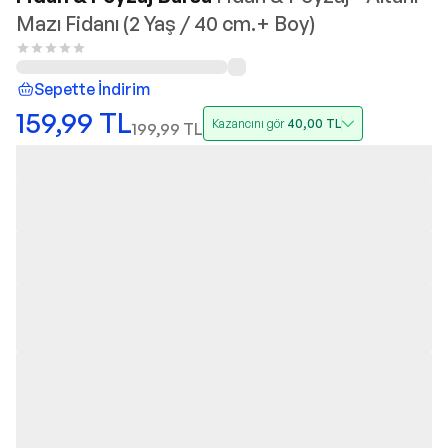
Mazı Fidanı (2 Yaş / 40 cm.+ Boy)
Sepette İndirim
159,99
TL
Kazancını gör
40,00
TL
199,99
TL