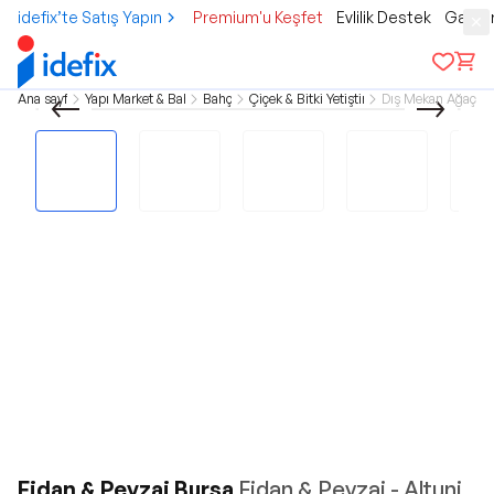
idefix’te Satış Yapın
Premium'u Keşfet
Evlilik Destek
Gamer
Ana sayfa
Yapı Market & Bahçe
Bahçe
Çiçek & Bitki Yetiştirme
Dış Mekan Ağaçlar
Fidan & Peyzaj Bursa
Fidan & Peyzaj - Altuni