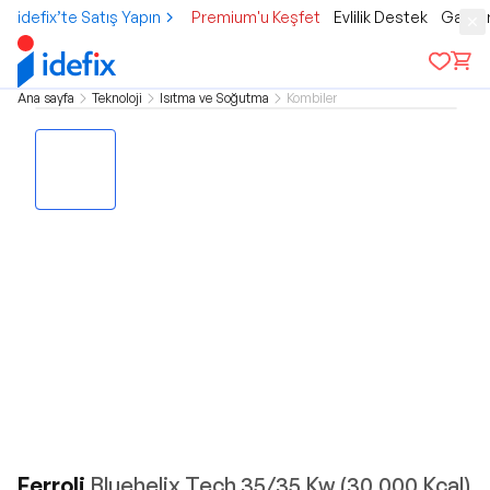
idefix’te Satış Yapın
Premium'u Keşfet
Evlilik Destek
Gamer
Ana sayfa
Teknoloji
Isıtma ve Soğutma
Kombiler
Ferroli
Bluehelix Tech 35/35 Kw (30.000 Kcal)