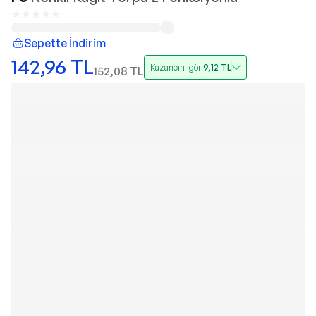
Sepette İndirim
142,96
TL
Kazancını gör
9,12
TL
152,08
TL