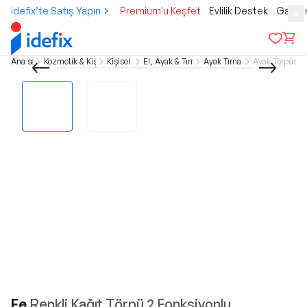
idefix’te Satış Yapın
Premium'u Keşfet
Evlilik Destek
Gamer
Ana sayfa
Kozmetik & Kişisel Bakım
Kişisel Bakım
El, Ayak & Tırnak Bakımı
Ayak Tırnak Bakımı
Ayak Törpüsü,
Fe
Renkli Kağıt Törpü 2 Fonksiyonlu