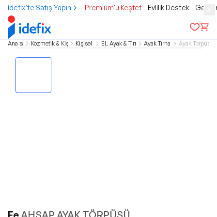
idefix’te Satış Yapın
Premium'u Keşfet
Evlilik Destek
Gamer
Ana sayfa
Kozmetik & Kişisel Bakım
Kişisel Bakım
El, Ayak & Tırnak Bakımı
Ayak Tırnak Bakımı
Ayak Törpüsü,
Fe
AHŞAP AYAK TÖRPÜSÜ