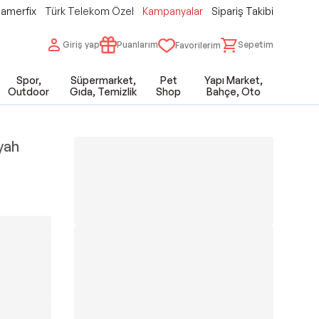
amerfix
Türk Telekom Özel
Kampanyalar
Sipariş Takibi
Giriş yap
Puanlarım
Sepetim
Favorilerim
Spor,
Süpermarket,
Pet
Yapı Market,
Outdoor
Gıda, Temizlik
Shop
Bahçe, Oto
yah