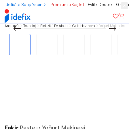
idefix’te Satış Yapın
Premium'u Keşfet
Evlilik Destek
Gamer
Ana sayfa
Teknoloji
Elektrikli Ev Aletleri
Gıda Hazırlama
Yoğurt Makineleri
Fakir
Pasteur Yoğurt Makinesi