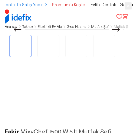
idefix’te Satış Yapın
Premium'u Keşfet
Evlilik Destek
Gamer
Ana sayfa
Teknoloji
Elektrikli Ev Aletleri
Gıda Hazırlama
Mutfak Şefleri
Mutfak Şefi
Fakir
MixyChef 1500 W 5 lt Mutfak Şefi