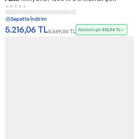
Sepette İndirim
5.216,06
TL
Kazancını gör
332,94
TL
5.549,00
TL