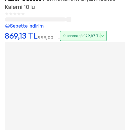
Kalemi 10 lu
Sepette İndirim
869,13
TL
Kazancını gör
129,87
TL
999,00
TL