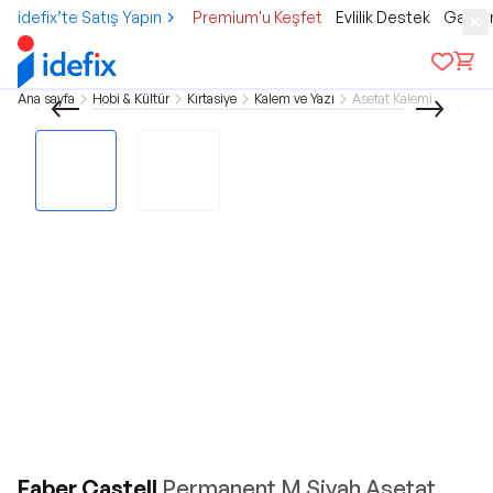
idefix’te Satış Yapın
Premium'u Keşfet
Evlilik Destek
Gamer
Ana sayfa
Hobi & Kültür
Kırtasiye
Kalem ve Yazı
Asetat Kalemi
Faber Castell
Permanent M Siyah Asetat