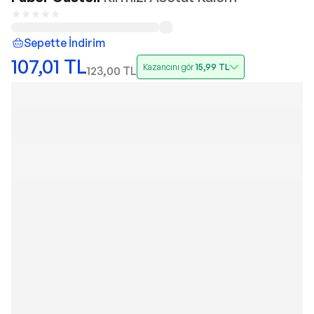
Sepette İndirim
107,01
TL
Kazancını gör
15,99
TL
123,00
TL