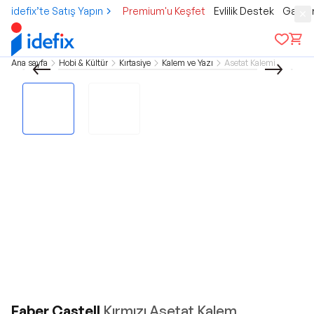
idefix’te Satış Yapın
Premium'u Keşfet
Evlilik Destek
Gamer
Ana sayfa
Hobi & Kültür
Kırtasiye
Kalem ve Yazı
Asetat Kalemi
Faber Castell
Kırmızı Asetat Kalem