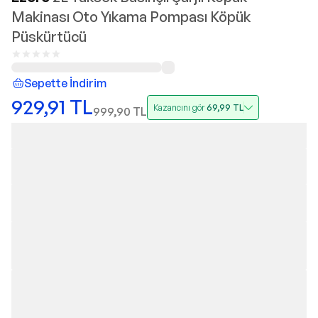
Makinası Oto Yıkama Pompası Köpük
Püskürtücü
Sepette İndirim
929,91
TL
Kazancını gör
69,99
TL
999,90
TL