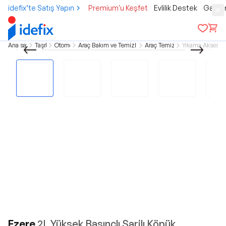
idefix’te Satış Yapın
Premium'u Keşfet
Evlilik Destek
Gamer
Ana sayfa
Taşıtlar
Otomobil
Araç Bakım ve Temizlik Ürünleri
Araç Temizleme
Yıkama Aksesuar
Ezere
2L Yüksek Basınçlı Şarjlı Köpük