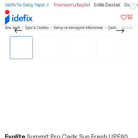
idefix’te Satış Yapın
Premium'u Keşfet
Evlilik Destek
Gamer
Ana sayfa
Spor & Outdoor
Kamp ve Kampçılık Malzemeleri
Çadır
Çadırlar
Evolite
Summit Pro Çadır Sun Fresh UPF80