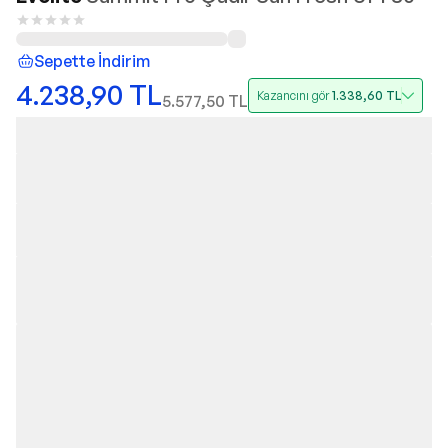
Sepette İndirim
4.238,90
TL
Kazancını gör
1.338,60
TL
5.577,50
TL