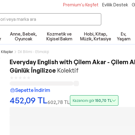
Premium'u Keşfet
Evlilik Destek
G
Anne, Bebek,
Kozmetik ve
Hobi, Kitap,
Ev,
r
Oyuncak
Kişisel Bakım
Müzik, Kırtasiye
Yaşam
Kitaplar
Dil Bilimi - Etimoloji
Everyday English with Çilem Akar - Çilem Ak
Günlük İngilizce
Kolektif
Sepette İndirim
452,09
TL
Kazancını gör
150,70
TL
602,78
TL