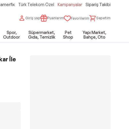
amerfix
Türk Telekom Özel
Kampanyalar
Sipariş Takibi
Giriş yap
Puanlarım
Sepetim
Favorilerim
Spor,
Süpermarket,
Pet
Yapı Market,
Outdoor
Gıda, Temizlik
Shop
Bahçe, Oto
ar İle