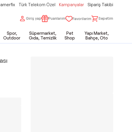
amerfix
Türk Telekom Özel
Kampanyalar
Sipariş Takibi
Giriş yap
Puanlarım
Sepetim
Favorilerim
Spor,
Süpermarket,
Pet
Yapı Market,
Outdoor
Gıda, Temizlik
Shop
Bahçe, Oto
ası