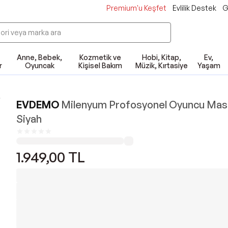
Premium'u Keşfet
Evlilik Destek
G
Anne, Bebek,
Kozmetik ve
Hobi, Kitap,
Ev,
r
Oyuncak
Kişisel Bakım
Müzik, Kırtasiye
Yaşam
ı
EVDEMO
Milenyum Profosyonel Oyuncu Mas
Siyah
1.949,00
TL