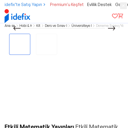
idefix’te Satış Yapın
Premium'u Keşfet
Evlilik Destek
Gamer
Ana sayfa
Hobi & Kültür
Kitap
Ders ve Sınav Kitapları
Üniversiteye Hazırlık
Deneme Sınavı/Yapra
Etkili Matematik Yayınları
Etkili Matematik