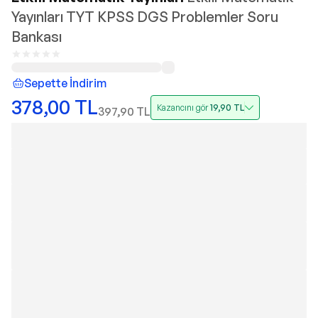
Yayınları TYT KPSS DGS Problemler Soru
Bankası
Sepette İndirim
378,00
TL
Kazancını gör
19,90
TL
397,90
TL