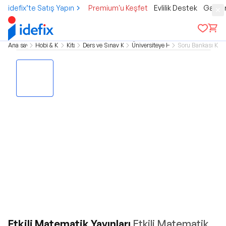
idefix’te Satış Yapın
Premium'u Keşfet
Evlilik Destek
Gamer
Ana sayfa
Hobi & Kültür
Kitap
Ders ve Sınav Kitapları
Üniversiteye Hazırlık
Soru Bankası Kitap
Etkili Matematik Yayınları
Etkili Matematik