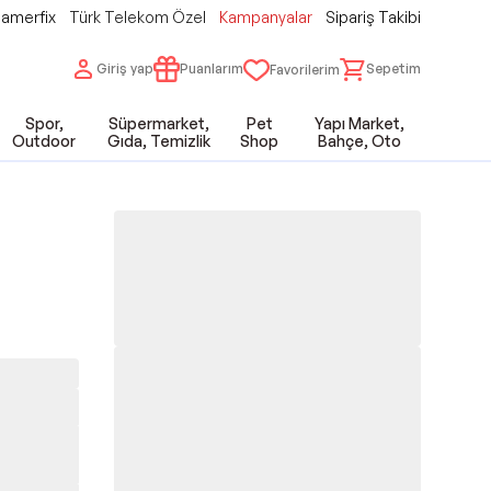
amerfix
Türk Telekom Özel
Kampanyalar
Sipariş Takibi
Giriş yap
Puanlarım
Sepetim
Favorilerim
Spor,
Süpermarket,
Pet
Yapı Market,
Outdoor
Gıda, Temizlik
Shop
Bahçe, Oto