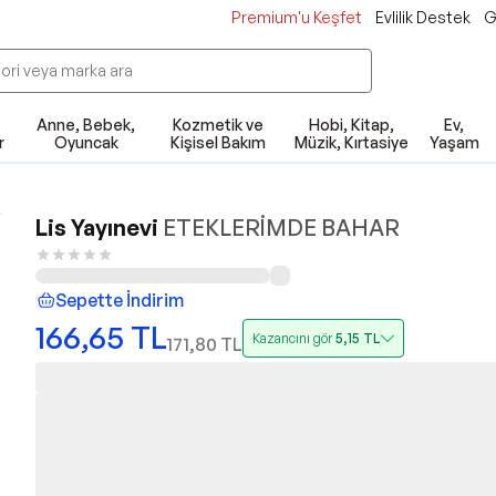
Premium'u Keşfet
Evlilik Destek
G
Anne, Bebek,
Kozmetik ve
Hobi, Kitap,
Ev,
r
Oyuncak
Kişisel Bakım
Müzik, Kırtasiye
Yaşam
Lis Yayınevi
ETEKLERİMDE BAHAR
Sepette İndirim
166,65
TL
Kazancını gör
5,15
TL
171,80
TL