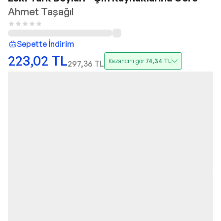
Ahmet Taşağıl
Sepette İndirim
223,02
TL
Kazancını gör
74,34
TL
297,36
TL