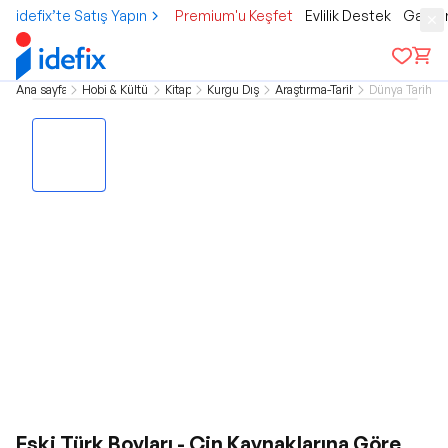
idefix’te Satış Yapın
Premium'u Keşfet
Evlilik Destek
Gamer
Ana sayfa
Hobi & Kültür
Kitap
Kurgu Dışı
Araştırma-Tarih
Dünya Tarihi
Eski Türk Boyları - Çin Kaynaklarına Göre