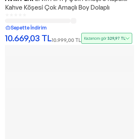
Kahve Köşesi Çok Amaçlı Boy Dolaplı
Sepette İndirim
10.669,03
TL
Kazancını gör
329,97
TL
10.999,00
TL