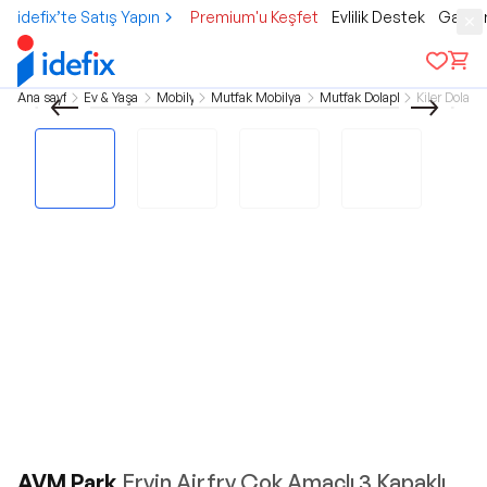
idefix’te Satış Yapın
Premium'u Keşfet
Evlilik Destek
Gamer
Ana sayfa
Ev & Yaşam
Mobilya
Mutfak Mobilyaları
Mutfak Dolapları
Kiler Dolabı
AVM Park
Ervin Airfry Çok Amaçlı 3 Kapaklı