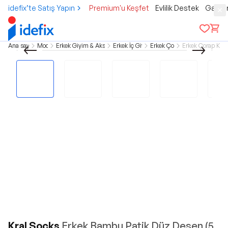
idefix’te Satış Yapın
Premium'u Keşfet
Evlilik Destek
Gamer
Ana sayfa
Moda
Erkek Giyim & Aksesuar
Erkek İç Giyim
Erkek Çorap
Erkek Çorap Klas
Kral Socks
Erkek Bambu Patik Düz Desen (5