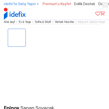
idefix’te Satış Yapın
Premium'u Keşfet
Evlilik Destek
Gamer
Ana sayfa
Ev & Yaşam
Sofra & Mutfak
Yemek Hazırlama
Meyve & Sebze Soyacağ
Epinox
Sapan Soyacak