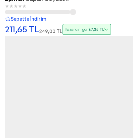
Sepette İndirim
211,65
TL
Kazancını gör
37,35
TL
249,00
TL