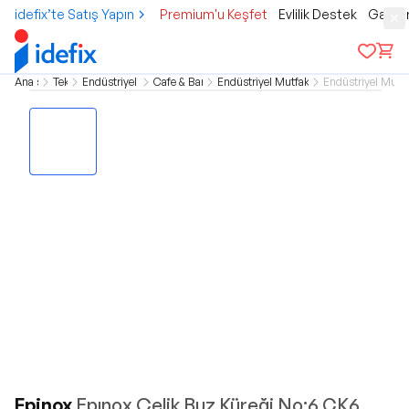
idefix’te Satış Yapın
Premium'u Keşfet
Evlilik Destek
Gamer
Ana sayfa
Teknoloji
Endüstriyel Mutfak Grubu
Cafe & Bar Ekipmanları
Endüstriyel Mutfak Buz Servis Gereçler
Endüstriyel Mutfa
Epinox
Epınox Çelik Buz Küreği No:6 CK6