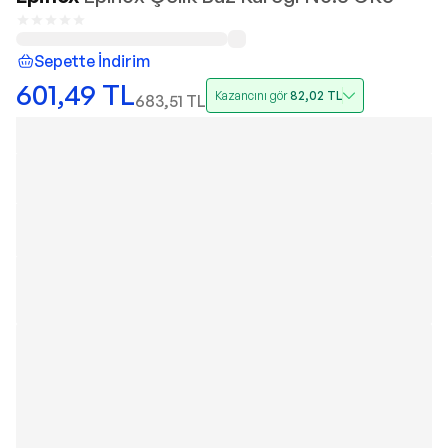
Sepette İndirim
601,49
TL
Kazancını gör
82,02
TL
683,51
TL