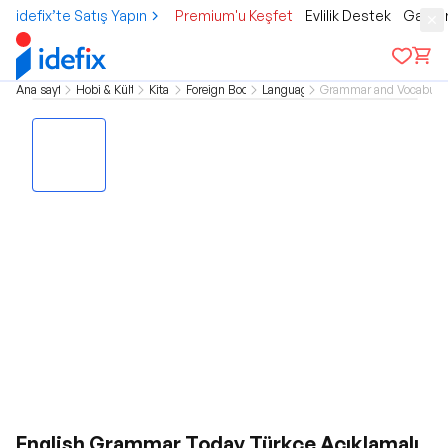
idefix’te Satış Yapın
Premium'u Keşfet
Evlilik Destek
Gamer
Ana sayfa
Hobi & Kültür
Kitap
Foreign Books
Language
Grammar and Vocabula
English Grammar Today Türkçe Açıklamalı