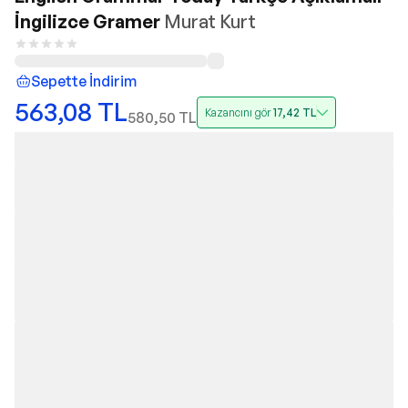
İngilizce Gramer
Murat Kurt
Sepette İndirim
563,08
TL
Kazancını gör
17,42
TL
580,50
TL