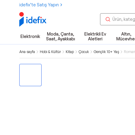
idefix’te Satış Yapın
Moda, Çanta,
Elektrikli Ev
Altın,
Elektronik
Saat, Ayakkabı
Aletleri
Mücevhe
Ana sayfa
Hobi & Kültür
Kitap
Çocuk
Gençlik 10+ Yaş
Roman