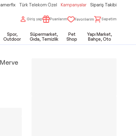
amerfix
Türk Telekom Özel
Kampanyalar
Sipariş Takibi
Giriş yap
Puanlarım
Sepetim
Favorilerim
Spor,
Süpermarket,
Pet
Yapı Market,
Outdoor
Gıda, Temizlik
Shop
Bahçe, Oto
Merve