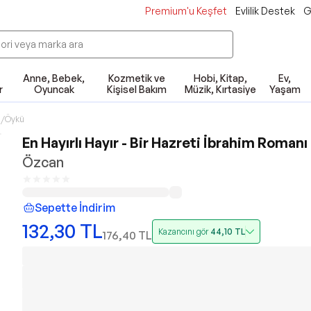
Premium'u Keşfet
Evlilik Destek
G
Anne, Bebek,
Kozmetik ve
Hobi, Kitap,
Ev,
r
Oyuncak
Kişisel Bakım
Müzik, Kırtasiye
Yaşam
/Öykü
En Hayırlı Hayır - Bir Hazreti İbrahim Romanı
Özcan
Sepette İndirim
132,30
TL
Kazancını gör
44,10
TL
176,40
TL