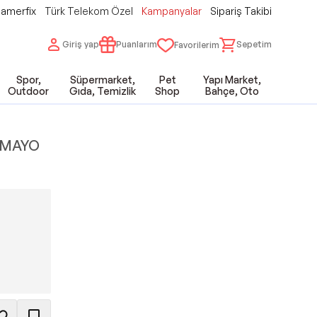
amerfix
Türk Telekom Özel
Kampanyalar
Sipariş Takibi
Giriş yap
Puanlarım
Sepetim
Favorilerim
Spor,
Süpermarket,
Pet
Yapı Market,
Outdoor
Gıda, Temizlik
Shop
Bahçe, Oto
 MAYO