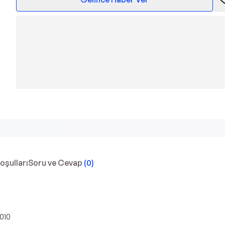
Koşulları
Soru ve Cevap
(
0
)
010