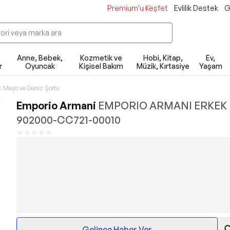
Premium'u Keşfet
Evlilik Destek
G
Anne, Bebek,
Kozmetik ve
Hobi, Kitap,
Ev,
r
Oyuncak
Kişisel Bakım
Müzik, Kırtasiye
Yaşam
k Mayo ve Deniz Şortu
Emporio Armani
EMPORIO ARMANI ERKEK
902000-CC721-00010
Gelince Haber Ver