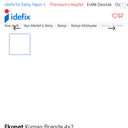
idefix’te Satış Yapın
Premium'u Keşfet
Evlilik Destek
Gamer
Ana sayfa
Yapı Market & Bahçe
Bahçe
Bahçe Mobilyaları
Bahçe Tenteleri
Ekonet
Kumaş Branda 4x7