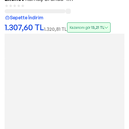
Sepette İndirim
1.307,60
TL
Kazancını gör
13,21
TL
1.320,81
TL