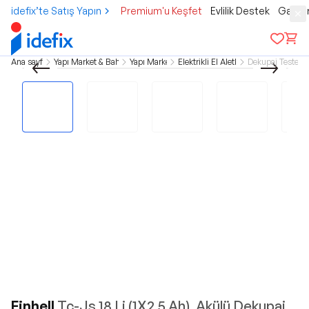
idefix’te Satış Yapın
Premium'u Keşfet
Evlilik Destek
Gamer
Ana sayfa
Yapı Market & Bahçe
Yapı Market
Elektrikli El Aletleri
Dekupaj Testere
Einhell
Tc-Js 18 Li (1X2,5 Ah), Akülü Dekupaj