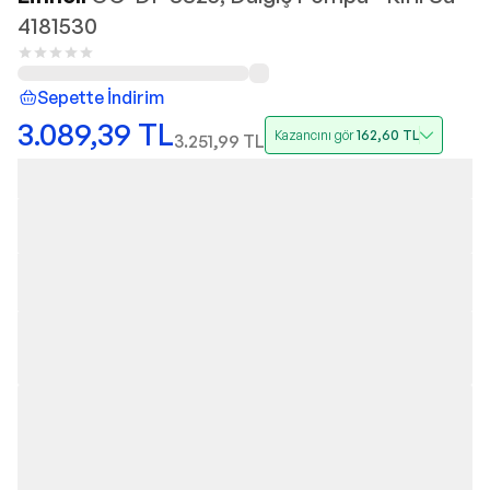
4181530
Sepette İndirim
3.089,39
TL
Kazancını gör
162,60
TL
3.251,99
TL