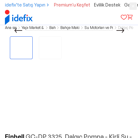
idefix’te Satış Yapın
Premium'u Keşfet
Evlilik Destek
Gamer
Ana sayfa
Yapı Market & Bahçe
Bahçe
Bahçe Makineleri
Su Motorları ve Pompalar
Dalgıç Pom
Einhell
GC-DP 3325, Dalgıç Pompa - Kirli Su -