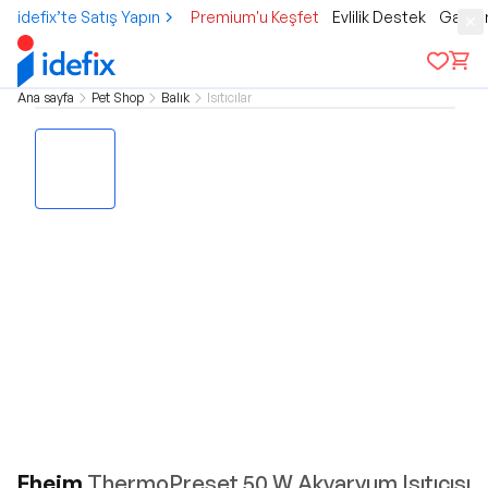
idefix’te Satış Yapın
Premium'u Keşfet
Evlilik Destek
Gamer
Ana sayfa
Pet Shop
Balık
Isıtıcılar
Eheim
ThermoPreset 50 W Akvaryum Isıtıcısı