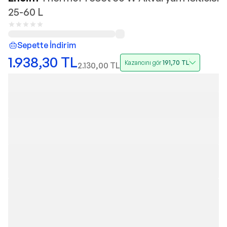
25-60 L
Sepette İndirim
1.938,30
TL
Kazancını gör
191,70
TL
2.130,00
TL