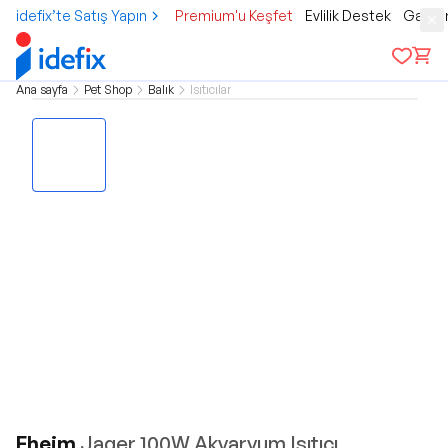
idefix’te Satış Yapın
Premium'u Keşfet
Evlilik Destek
Gamer
Ana sayfa
Pet Shop
Balık
Isıtıcılar
Eheim
Jager 100W Akvaryum Isıtıcı