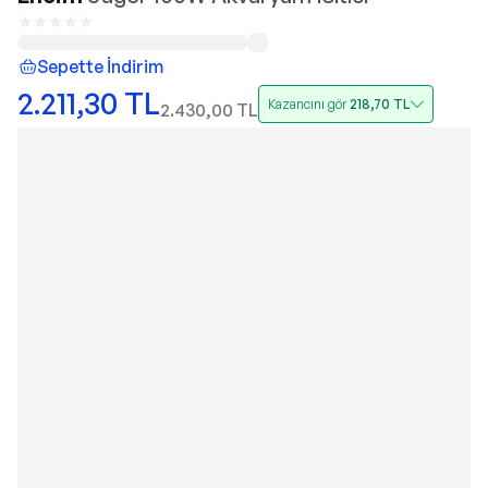
Sepette İndirim
2.211,30
TL
Kazancını gör
218,70
TL
2.430,00
TL