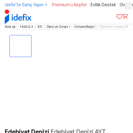
idefix’te Satış Yapın
Premium'u Keşfet
Evlilik Destek
Gamer
Ana sayfa
Hobi & Kültür
Kitap
Ders ve Sınav Kitapları
Üniversiteye Hazırlık
Deneme Sınavı/Yapra
Edebiyat Denizi
Edebiyat Denizi AYT