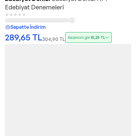
Edebiyat Denemeleri
Sepette İndirim
289,65
TL
Kazancını gör
15,25
TL
304,90
TL