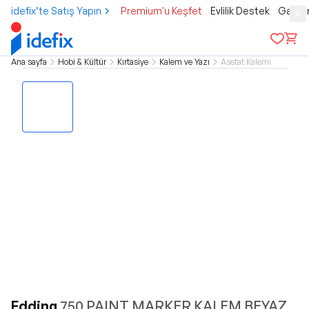
idefix’te Satış Yapın
Premium'u Keşfet
Evlilik Destek
Gamer
Ana sayfa
Hobi & Kültür
Kırtasiye
Kalem ve Yazı
Asetat Kalemi
Edding
750 PAINT MARKER KALEM BEYAZ