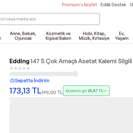
Premium'u Keşfet
Evlilik Destek
G
Anne, Bebek,
Kozmetik ve
Hobi, Kitap,
Ev,
r
Oyuncak
Kişisel Bakım
Müzik, Kırtasiye
Yaşam
Edding
147 S Çok Amaçlı Asetat Kalemi Silgili
Sepette İndirim
173,13
TL
Kazancını gör
25,87
TL
199,00
TL