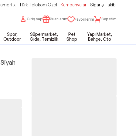
amerfix
Türk Telekom Özel
Kampanyalar
Sipariş Takibi
Giriş yap
Puanlarım
Sepetim
Favorilerim
Spor,
Süpermarket,
Pet
Yapı Market,
Outdoor
Gıda, Temizlik
Shop
Bahçe, Oto
 Siyah