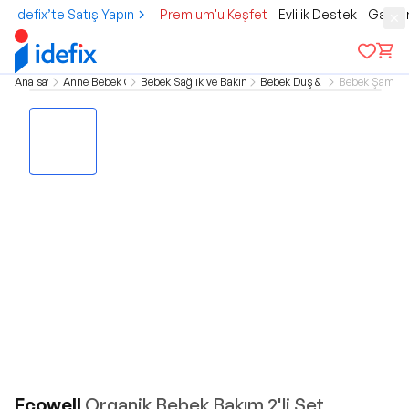
idefix’te Satış Yapın
Premium'u Keşfet
Evlilik Destek
Gamer
Ana sayfa
Anne Bebek Çocuk
Bebek Sağlık ve Bakım Ürünleri
Bebek Duş & Banyo
Bebek Şampu
Ecowell
Organik Bebek Bakım 2'li Set