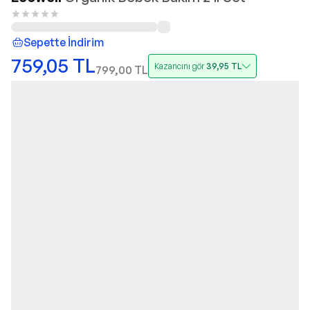
Sepette İndirim
759,05
TL
Kazancını gör
39,95
TL
799,00
TL