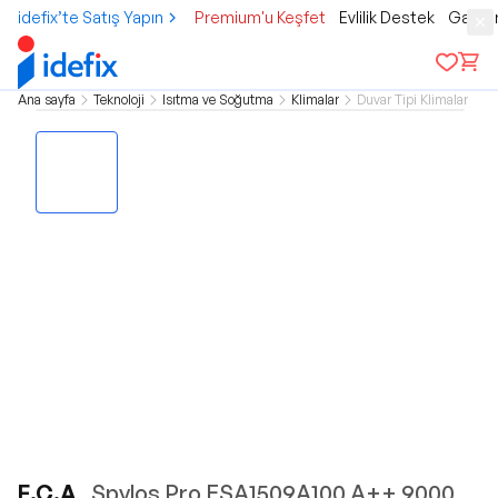
idefix’te Satış Yapın
Premium'u Keşfet
Evlilik Destek
Gamer
Ana sayfa
Teknoloji
Isıtma ve Soğutma
Klimalar
Duvar Tipi Klimalar
E.C.A
. Spylos Pro ESA1509A100 A++ 9000