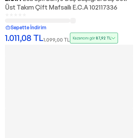
Üst Takım Çift Mafsallı E.C.A 102117336
Sepette İndirim
1.011,08
TL
Kazancını gör
87,92
TL
1.099,00
TL