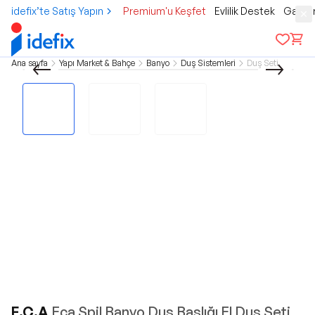
idefix’te Satış Yapın
Premium'u Keşfet
Evlilik Destek
Gamer
Ana sayfa
Yapı Market & Bahçe
Banyo
Duş Sistemleri
Duş Seti
E.C.A
Eca Spil Banyo Duş Başlığı El Duş Seti