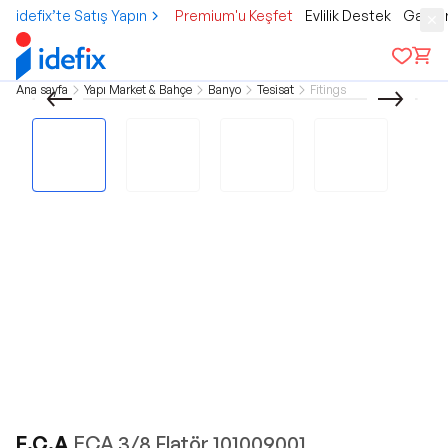
idefix’te Satış Yapın
Premium'u Keşfet
Evlilik Destek
Gamer
Ana sayfa
Yapı Market & Bahçe
Banyo
Tesisat
Fitings
E.C.A
ECA 3/8 Flatör 101009001