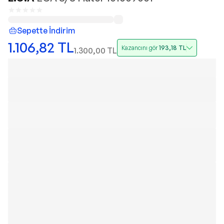
Sepette İndirim
1.106,82
TL
Kazancını gör
193,18
TL
1.300,00
TL