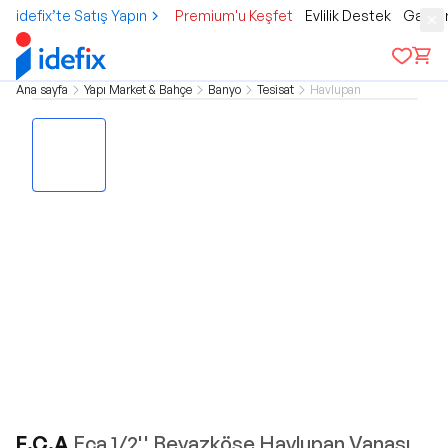
idefix’te Satış Yapın
Premium'u Keşfet
Evlilik Destek
Gamer
Ana sayfa
Yapı Market & Bahçe
Banyo
Tesisat
Havlupan
E.C.A
Eca 1/2'' Beyazköşe Havlupan Vanası