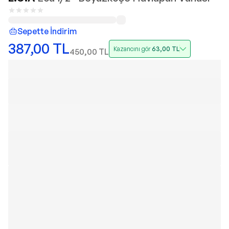
Sepette İndirim
387,00
TL
Kazancını gör
63,00
TL
450,00
TL