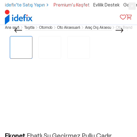
idefix’te Satış Yapın
Premium'u Keşfet
Evlilik Destek
Gamer
Ana sayfa
Taşıtlar
Otomobil
Oto Aksesuarlar
Araç Dış Aksesuar
Oto Branda
Ekonet
Ebatlı Su Geçirmez Pullu Çadır