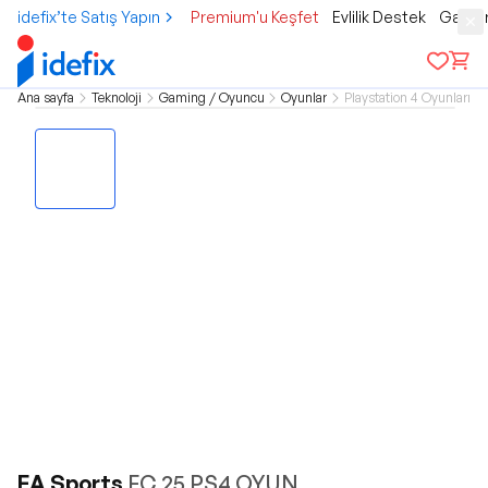
idefix’te Satış Yapın
Premium'u Keşfet
Evlilik Destek
Gamer
Ana sayfa
Teknoloji
Gaming / Oyuncu
Oyunlar
Playstation 4 Oyunları
EA Sports
FC 25 PS4 OYUN