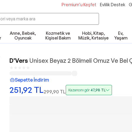
Premium'u Keşfet
Evlilik Destek
G
Anne, Bebek,
Kozmetik ve
Hobi, Kitap,
Ev,
r
Oyuncak
Kişisel Bakım
Müzik, Kırtasiye
Yaşam
D'Vers
Unisex Beyaz 2 Bölmeli Omuz Ve Bel 
Sepette İndirim
251,92
TL
Kazancını gör
47,98
TL
299,90
TL