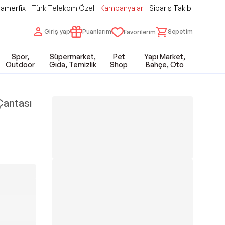
amerfix
Türk Telekom Özel
Kampanyalar
Sipariş Takibi
Giriş yap
Puanlarım
Sepetim
Favorilerim
Spor,
Süpermarket,
Pet
Yapı Market,
Outdoor
Gıda, Temizlik
Shop
Bahçe, Oto
Çantası